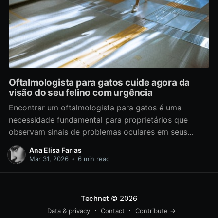
Oftalmologista para gatos cuide agora da
visão do seu felino com urgência
Encontrar um oftalmologista para gatos é uma
necessidade fundamental para proprietários que
observam sinais de problemas oculares em seus
felinos ou buscam prevenir doenças que podem
Ana Elisa Farias
comprometer a visão e a qualidade de vida do
Mar 31, 2026
•
6 min read
animal. As condições oftálmicas nos gatos exigem
uma avaliação detalhada que vai além do exame
Technet
© 2026
Data & privacy
Contact
Contribute →